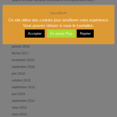
Virtual Payment for Real Betting – RBForum Paris
Site LOBARY
Commentaires récents
Ce site utilise des cookies pour améliorer votre expérience.
Vous pouvez refuser si vous le souhaitez.
Archives
Accepter
En savoir Plus
Rejeter
octobre 2020
janvier 2018
février 2017
novembre 2016
septembre 2016
juin 2016
octobre 2015
septembre 2015
juin 2015
septembre 2014
mars 2014
mars 2013