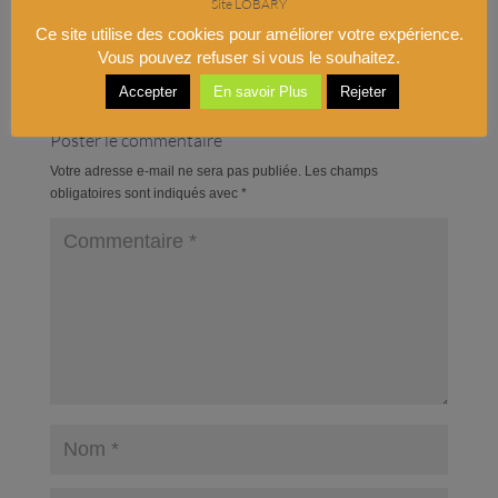
Site LOBARY
Ce site utilise des cookies pour améliorer votre expérience.
Vous pouvez refuser si vous le souhaitez.
Accepter
En savoir Plus
Rejeter
Poster le commentaire
Votre adresse e-mail ne sera pas publiée.
Les champs
obligatoires sont indiqués avec
*