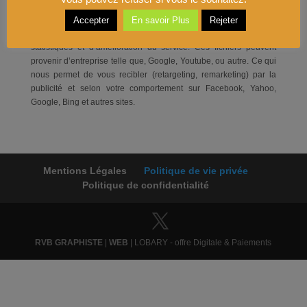
Dans certaines circonstances, des fichiers témoins tierces
Accepter
En savoir Plus
Rejeter
peuvent être installés sur votre ordinateur à des fins de
statistiques et d’amélioration du service. Ces fichiers peuvent
provenir d’entreprise telle que, Google, Youtube, ou autre. Ce qui
nous permet de vous recibler (retargeting, remarketing) par la
publicité et selon votre comportement sur Facebook, Yahoo,
Google, Bing et autres sites.
Mentions Légales
Politique de vie privée
Politique de confidentialité
RVB GRAPHISTE
|
WEB
| LOBARY - offre Digitale & Paiements