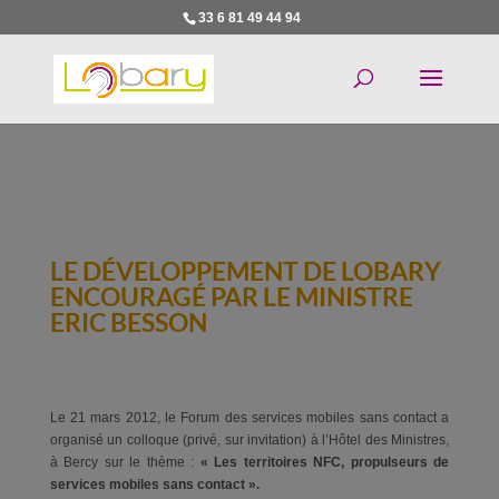
33 6 81 49 44 94
LE DÉVELOPPEMENT DE LOBARY
ENCOURAGÉ PAR LE MINISTRE
ERIC BESSON
Le 21 mars 2012, le Forum des services mobiles sans contact a
organisé un colloque (privé, sur invitation) à l’Hôtel des Ministres,
à Bercy sur le thème :
« Les territoires NFC, propulseurs de
services mobiles sans contact ».