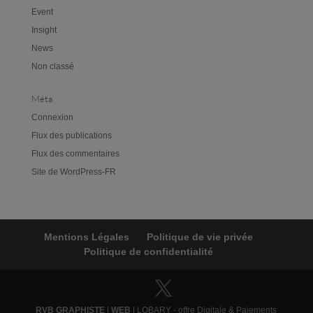
Event
Insight
News
Non classé
Méta
Connexion
Flux des publications
Flux des commentaires
Site de WordPress-FR
Mentions Légales
Politique de vie privée
Politique de confidentialité
RVB GRAPHISTE
|
WEB
| LOBARY - offre Digitale & Paiements