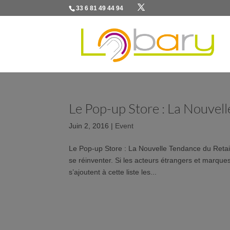
33 6 81 49 44 94
Le Pop-up Store : La Nouvell
Juin 2, 2016
|
Event
Le Pop-up Store : La Nouvelle Tendance du Retail
se réinventer. Si les acteurs étrangers et marque
s’ajoutent à cette liste les...