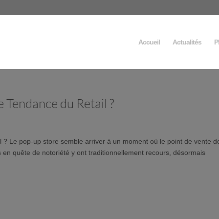
Accueil
Actualités
P
e Tendance du Retail ?
 ? Le pop-up store semble arriver à un moment où le point de vente do
s en quête de notoriété y ont traditionnellement recours, désormais