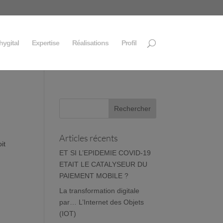
hygital
Expertise
Réalisations
Profil
Articles récents
it
ET SI L’EPIDEMIE COVID-19
ETAIT LE CATALYSEUR DU
PAIEMENT MOBILE ?
La transformation digitale
par… L’Internet des Objets
(IOT)