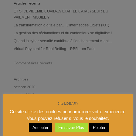
Articles récents
ET SI L’EPIDEMIE COVID-19 ETAIT LE CATALYSEUR DU
PAIEMENT MOBILE ?
La transformation digitale par… L’Internet des Objets (IOT)
La gestion des réclamations et du contentieux se digitalise !
Quand la cyber-sécurité contribue à l’enchantement client…
Virtual Payment for Real Betting – RBForum Paris
Commentaires récents
Archives
octobre 2020
janvier 2018
février 2017
Site LOBARY
novembre 2016
Ce site utilise des cookies pour améliorer votre expérience.
Vous pouvez refuser si vous le souhaitez.
septembre 2016
juin 2016
Accepter
En savoir Plus
Rejeter
octobre 2015