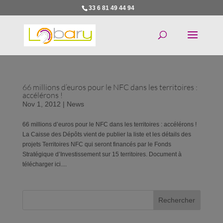
33 6 81 49 44 94
66 millions d’euros pour le NFC dans les territoires :
accélérons !
Nov 1, 2012
|
News
66 millions d’euros pour le NFC dans les territoires : accélérons !
La Caisse des Dépôts vient de publier la liste et les détails des
projets Territoires NFC qui seront financés par le Fonds
Stratégique d’Investissement sur 15 territoires. Document à
télécharger ici....