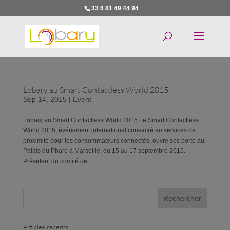
33 6 81 49 44 94
Lobary au Smart Contactless World 2015
Sep 14, 2015
|
Event
Lobary au Smart Contactless World 2015 Le Smart Contactless
World 2015, événement international consacré au services de
proximité pour les consommateurs connectés, ouvre ses porte au
Palais du Pharo à Marseille, du 15 au 17 septembre 2015.
Président du comité de...
Articles récents