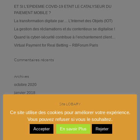
ET SI L’EPIDEMIE COVID-19 ETAIT LE CATALYSEUR DU
PAIEMENT MOBILE ?
La transformation digitale par… L’Internet des Objets (IOT)
La gestion des réclamations et du contentieux se digitalise !
Quand la cyber-sécurité contribue à l’enchantement client…
Virtual Payment for Real Betting – RBForum Paris
Commentaires récents
Archives
octobre 2020
janvier 2018
février 2017
Site LOBARY
novembre 2016
Ce site utilise des cookies pour améliorer votre expérience.
septembre 2016
Vous pouvez refuser si vous le souhaitez.
juin 2016
Accepter
En savoir Plus
Rejeter
octobre 2015