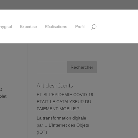
hygital
Expertise
Réalisations
Profil
Articles récents
t
ET SI L’EPIDEMIE COVID-19
blet
ETAIT LE CATALYSEUR DU
PAIEMENT MOBILE ?
La transformation digitale
par… L’Internet des Objets
(IOT)