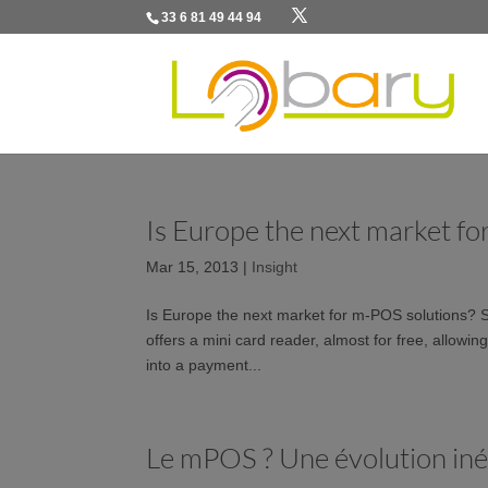
33 6 81 49 44 94
Is Europe the next market f
Mar 15, 2013
|
Insight
Is Europe the next market for m-POS solutions? S
offers a mini card reader, almost for free, allowi
into a payment...
Le mPOS ? Une évolution iné