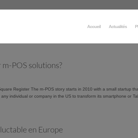
Accueil
Actualités
P
or m-POS solutions?
quare Register The m-POS story starts in 2010 with a small startup tha
ng any individual or company in the US to transform its smartphone or Ta
luctable en Europe