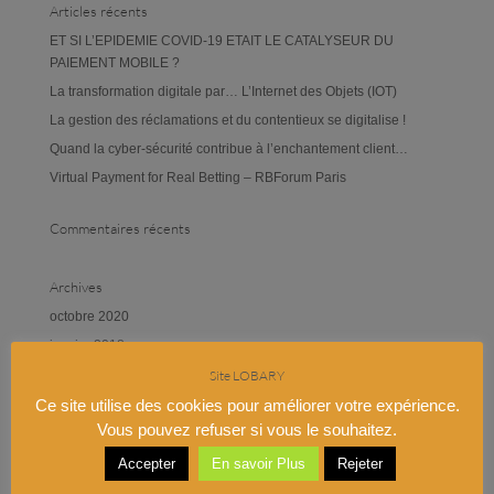
Articles récents
ET SI L’EPIDEMIE COVID-19 ETAIT LE CATALYSEUR DU
PAIEMENT MOBILE ?
La transformation digitale par… L’Internet des Objets (IOT)
La gestion des réclamations et du contentieux se digitalise !
Quand la cyber-sécurité contribue à l’enchantement client…
Virtual Payment for Real Betting – RBForum Paris
Commentaires récents
Archives
octobre 2020
janvier 2018
février 2017
Site LOBARY
novembre 2016
Ce site utilise des cookies pour améliorer votre expérience.
Vous pouvez refuser si vous le souhaitez.
septembre 2016
juin 2016
Accepter
En savoir Plus
Rejeter
octobre 2015