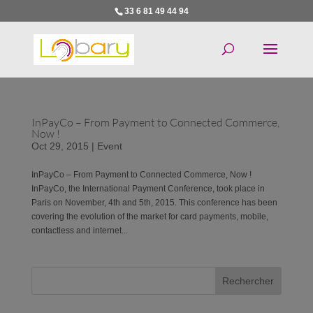
33 6 81 49 44 94
InPayCo – From Payment to Connected Commerce,
Now !
Oct 29, 2015
|
Event
InPayCo – From Payment to Connected Commerce, Now !
InPayCo, the International Payment Conference, took place in
Paris on November, 4th and 5th, 2015. This conference has been
covering the evolution of the market for card payments, mobile,
contactless and internet...