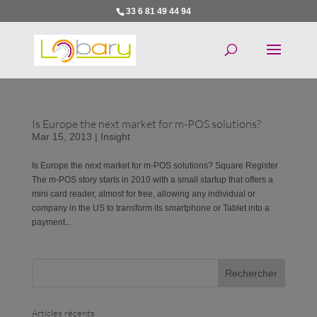
33 6 81 49 44 94
Is Europe the next market for m-POS solutions?
Mar 15, 2013
|
Insight
Is Europe the next market for m-POS solutions? Square Register
The m-POS story starts in 2010 with a small startup that offers a
mini card reader, almost for free, allowing any individual or
company in the US to transform its smartphone or Tablet into a
payment...
Articles récents