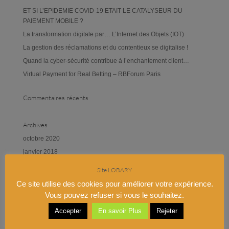
ET SI L’EPIDEMIE COVID-19 ETAIT LE CATALYSEUR DU
PAIEMENT MOBILE ?
La transformation digitale par… L’Internet des Objets (IOT)
La gestion des réclamations et du contentieux se digitalise !
Quand la cyber-sécurité contribue à l’enchantement client…
Virtual Payment for Real Betting – RBForum Paris
Commentaires récents
Archives
octobre 2020
janvier 2018
février 2017
Site LOBARY
novembre 2016
Ce site utilise des cookies pour améliorer votre expérience.
septembre 2016
Vous pouvez refuser si vous le souhaitez.
juin 2016
Accepter
En savoir Plus
Rejeter
octobre 2015