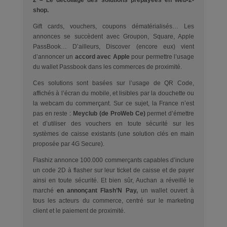
shop.
Gift cards, vouchers, coupons dématérialisés… Les
annonces se succèdent avec Groupon, Square, Apple
PassBook… D’ailleurs, Discover (encore eux) vient
d’annoncer un
accord avec Apple
pour permettre l’usage
du wallet Passbook dans les commerces de proximité.
Ces solutions sont basées sur l’usage de QR Code,
affichés à l’écran du mobile, et lisibles par la douchette ou
la webcam du commerçant. Sur ce sujet, la France n’est
pas en reste :
Meyclub (de ProWeb Ce)
permet d’émettre
et d’utiliser des vouchers en toute sécurité sur les
systèmes de caisse existants (une solution clés en main
proposée par 4G Secure).
Flashiz annonce 100.000 commerçants capables d’inclure
un code 2D à flasher sur leur ticket de caisse et de payer
ainsi en toute sécurité. Et bien sûr, Auchan a réveillé le
marché
en annonçant Flash’N Pay,
un wallet ouvert à
tous les acteurs du commerce, centré sur le marketing
client et le paiement de proximité.