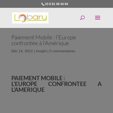
33 6 81 49 44 94
Paiement Mobile : l’Europe
confrontée à l’Amérique
Déc 14, 2012
|
Insight
|
0 commentaires
PAIEMENT MOBILE :
L’EUROPE CONFRONTEE A
L’AMERIQUE