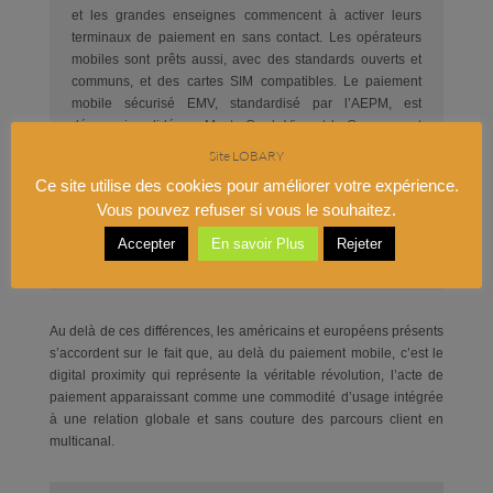
et les grandes enseignes commencent à activer leurs
terminaux de paiement en sans contact. Les opérateurs
mobiles sont prêts aussi, avec des standards ouverts et
communs, et des cartes SIM compatibles. Le paiement
mobile sécurisé EMV, standardisé par l’AEPM, est
désormais validé par MasterCard, Visa et le Groupement
des Cartes Bancaires. Il permet d’exploiter les
Site LOBARY
infrastructures EMV déployées en Europe sans
Ce site utilise des cookies pour améliorer votre expérience.
modification fondamentale des architectures « card
Vous pouvez refuser si vous le souhaitez.
present ». C’est un atout important qui devrait jouer en
faveur du NFC en Europe, à condition toutefois de réussir
Accepter
En savoir Plus
Rejeter
à séduire les clients.
Au delà de ces différences, les américains et européens présents
s’accordent sur le fait que, au delà du paiement mobile, c’est le
digital proximity qui représente la véritable révolution, l’acte de
paiement apparaissant comme une commodité d’usage intégrée
à une relation globale et sans couture des parcours client en
multicanal.