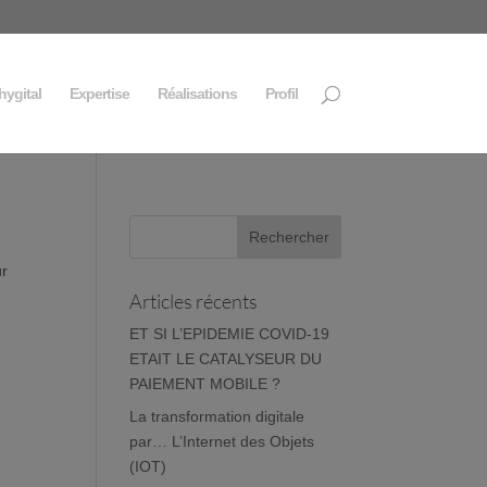
hygital
Expertise
Réalisations
Profil
ur
Articles récents
ET SI L’EPIDEMIE COVID-19
ETAIT LE CATALYSEUR DU
PAIEMENT MOBILE ?
La transformation digitale
par… L’Internet des Objets
(IOT)