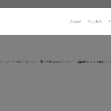
Accueil
Actualités
P
ner votre recherche ou utilisez le panneau de navigation ci-dessus po