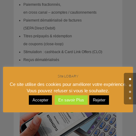
Paiements fractionnés,
en cross canal – acomptes / cautionnements
Paiement dématérialisé de factures
(SEPA Direct Debit)
Titres prépayés & rédemption
de coupons (close-loop)
Stimulation : cashback & Card Link Offers (CLO)
Reçus dématérialisés
Site LOBARY
Ce site utilise des cookies pour améliorer votre expérience.
Vous pouvez refuser si vous le souhaitez.
Accepter
En savoir Plus
Rejeter